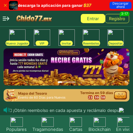
Descargar
$37
descarga la aplicación para ganar
ahora
3-17
Entrar
Registro
Nuevo Jugador
VIP
Invitar
Reembolso
Depositar
Termina en 59 días
Mapa del Tesoro
🎁 ¡Los sobres rojos diarios de la suerte te están esperando!
23
:
59
:
58
Evento de 60 Días para Nuevos
💵 ¡Obtén reembolso en cada apuesta y reclámalo después de l
🎁 ¡Inicia sesión todos los días para recibir un bono de asisten
Populares
Tragamonedas
Cartas
Blockchain
En vivo