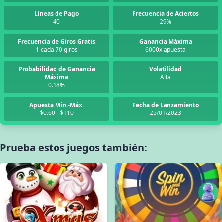
Líneas de Pago
Frecuencia de Aciertos
40
29%
Frecuencia de Giros Gratis
Ganancia Máxima
1 cada 70 giros
6000x apuesta
Probabilidad de Ganancia
Volatilidad
Máxima
Alta
0.18%
Apuesta Mín.-Máx.
Fecha de Lanzamiento
$0.60 - $110
25/01/2023
Prueba estos juegos también: