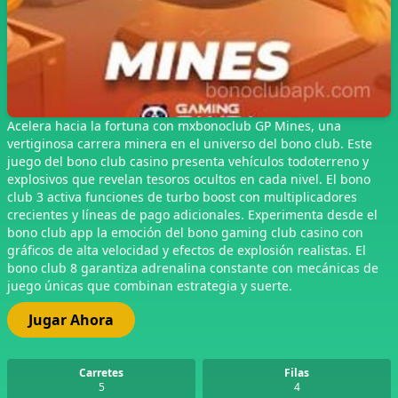
Acelera hacia la fortuna con mxbonoclub GP Mines, una
vertiginosa carrera minera en el universo del bono club. Este
juego del bono club casino presenta vehículos todoterreno y
explosivos que revelan tesoros ocultos en cada nivel. El bono
club 3 activa funciones de turbo boost con multiplicadores
crecientes y líneas de pago adicionales. Experimenta desde el
bono club app la emoción del bono gaming club casino con
gráficos de alta velocidad y efectos de explosión realistas. El
bono club 8 garantiza adrenalina constante con mecánicas de
juego únicas que combinan estrategia y suerte.
Jugar Ahora
Carretes
Filas
5
4